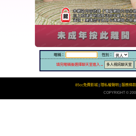
暱稱：
性別：
填完暱稱後選擇聊天室進入→
多人視訊聊天室
85cc免費影城
|
隱私權聲明
|
服務條款
COPYRIGHT © 20